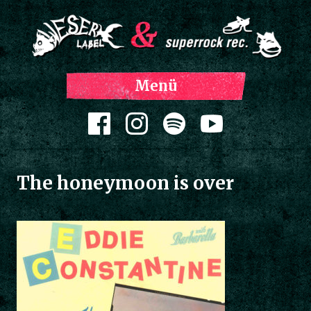
Z
Menü
Inh
spri
Zum Inhalt springen
The honeymoon is over