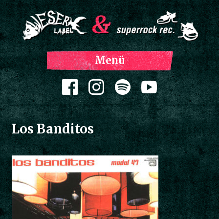
Z
Menü
Inh
spri
Zum Inhalt springen
Los Banditos