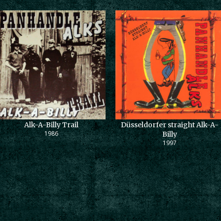
Alk-A-Billy Trail
Düsseldorfer straight Alk-A-
1986
Billy
1997