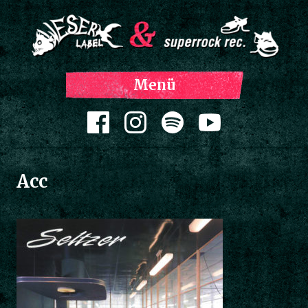
Z
Menü
Inh
spri
Zum Inhalt springen
Acc