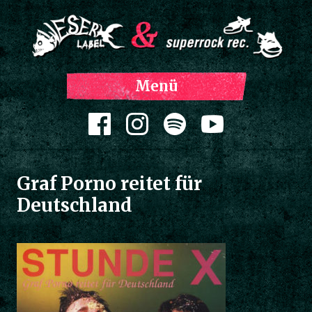
Z
Menü
Inh
spri
Zum Inhalt springen
Graf Porno reitet für
Deutschland