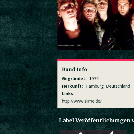
Band Info
Gegründet:
1979
Herkunft:
Hamburg, Deutschland
Links:
http://www.slime.de/
Label Veröffentlichungen 