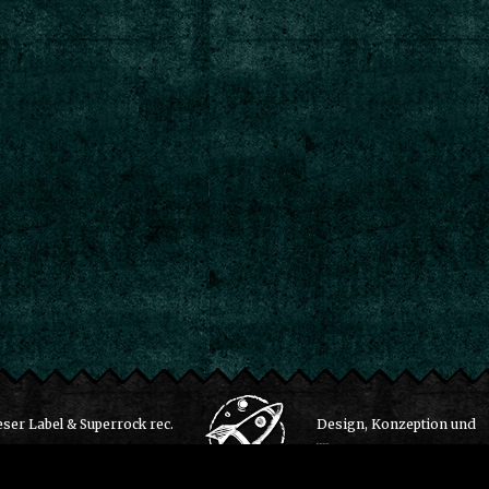
ser Label & Superrock rec.
Design, Konzeption und
um
/
Datenschutzerklärung
Realisation durch die Ra