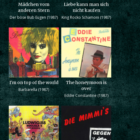
Mädchen vom
Liebe kann man sich
anderen Stern
nicht kaufen
Der böse Bub Eugen (1987)
King Rocko Schamoni (1987)
I'm on top of the world
The honeymoon is
over
Barbarella (1987)
Eddie Constantine (1987)