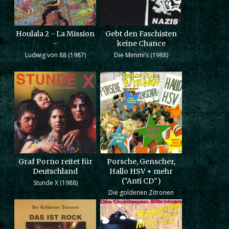
Houlala 2 - La Mission
Gebt den Faschisten
-
keine Chance
Ludwig von 88 (1987)
Die Mimmi’s (1988)
Graf Porno reitet für
Porsche, Genscher,
Deutschland
Hallo HSV + mehr
("Anti CD")
Stunde X (1988)
Die goldenen Zitronen
(1988)