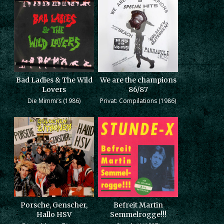
Bad Ladies & The Wild
We are the champions
Lovers
86/87
Die Mimmi’s (1986)
Privat: Compilations (1986)
Porsche, Genscher,
Befreit Martin
Hallo HSV
Semmelrogge!!!