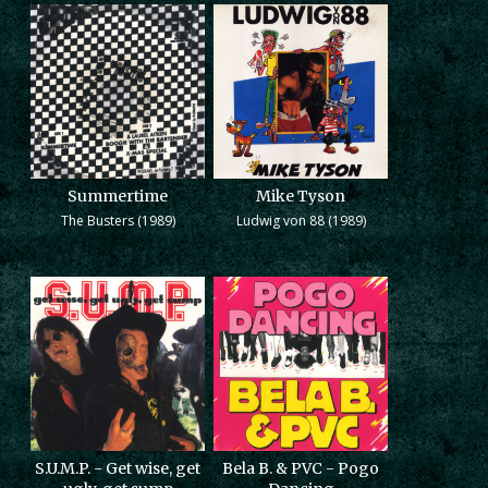
Summertime
Mike Tyson
The Busters (1989)
Ludwig von 88 (1989)
S.U.M.P. - Get wise, get
Bela B. & PVC - Pogo