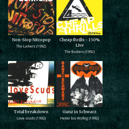
Non-Stop Nitropop
Cheap thrills - 150%
Live
The Lurkers (1992)
The Busters (1992)
Total breakdown
Ganz in Schwarz
Love scuds (1992)
Heiter bis Wolkig (1992)