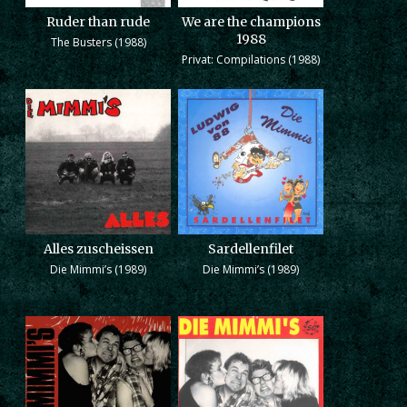
Ruder than rude
We are the champions
1988
The Busters (1988)
Privat: Compilations (1988)
Alles zuscheissen
Sardellenfilet
Die Mimmi’s (1989)
Die Mimmi’s (1989)