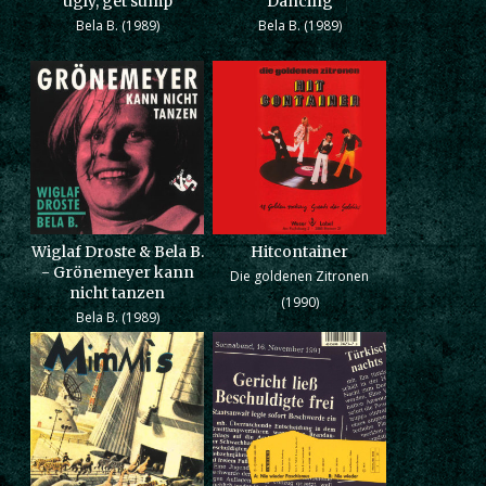
ugly, get sump
Dancing
Bela B. (1989)
Bela B. (1989)
Wiglaf Droste & Bela B.
Hitcontainer
- Grönemeyer kann
Die goldenen Zitronen
nicht tanzen
(1990)
Bela B. (1989)