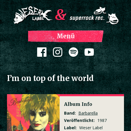
Z
Menü
Inh
spri
Zum Inhalt springen
I’m on top of the world
Album Info
Band:
Barbarella
Veröffentlicht:
1987
Label:
Weser Label