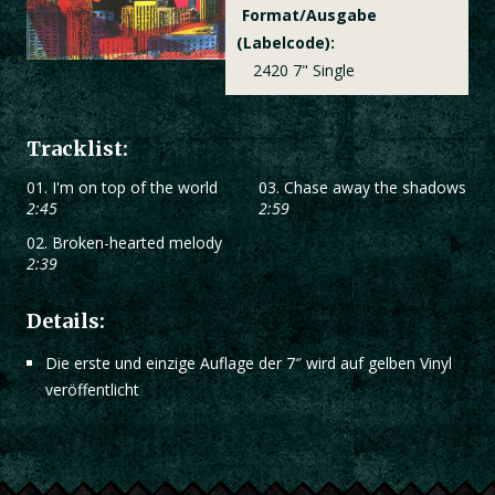
Format/Ausgabe
(Labelcode):
2420 7" Single
Tracklist:
01.
I'm on top of the world
03.
Chase away the shadows
2:45
2:59
02.
Broken-hearted melody
2:39
Details:
Die erste und einzige Auflage der 7″ wird auf gelben Vinyl
veröffentlicht