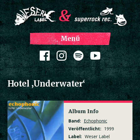
Z
Menü
Inh
spri
Zum Inhalt springen
Hotel ‚Underwater‘
Album Info
Band:
Echophonic
Veröffentlicht:
1999
Label:
Weser Label