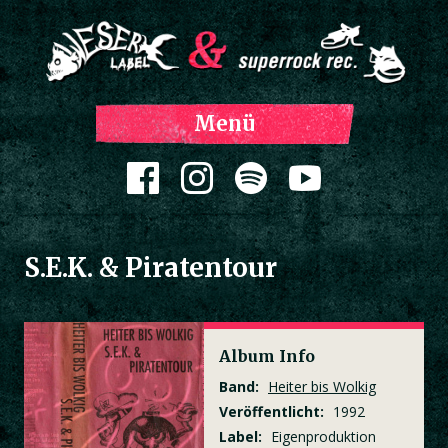
Z
Menü
Inh
spri
Zum Inhalt springen
S.E.K. & Piratentour
Album Info
Band:
Heiter bis Wolkig
Veröffentlicht:
1992
Label:
Eigenproduktion