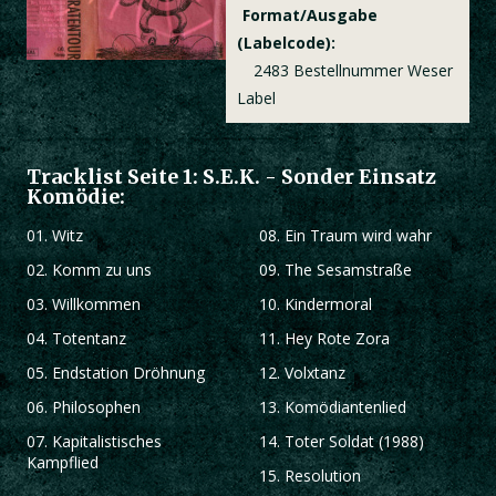
Format/Ausgabe
(Labelcode):
2483 Bestellnummer Weser
Label
Tracklist Seite 1: S.E.K. - Sonder Einsatz
Komödie:
01.
Witz
08.
Ein Traum wird wahr
02.
Komm zu uns
09.
The Sesamstraße
03.
Willkommen
10.
Kindermoral
04.
Totentanz
11.
Hey Rote Zora
05.
Endstation Dröhnung
12.
Volxtanz
06.
Philosophen
13.
Komödiantenlied
07.
Kapitalistisches
14.
Toter Soldat (1988)
Kampflied
15.
Resolution