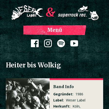
Z
Menü
Inh
spri
Zum Inhalt springen
Heiter bis Wolkig
Band Info
Gegründet:
1986
Label:
Weser Label
Herkunft:
Köln,