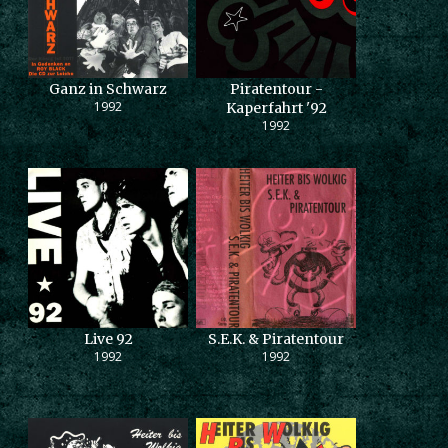
Ganz in Schwarz
Piratentour -
1992
Kaperfahrt '92
1992
Live 92
S.E.K. & Piratentour
1992
1992