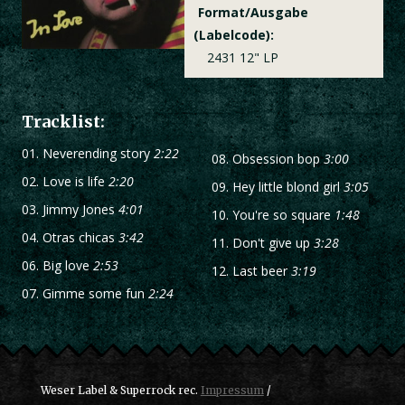
Format/Ausgabe
(Labelcode):
2431 12" LP
Tracklist:
01.
Neverending story
2:22
08.
Obsession bop
3:00
02.
Love is life
2:20
09.
Hey little blond girl
3:05
03.
Jimmy Jones
4:01
10.
You're so square
1:48
04.
Otras chicas
3:42
11.
Don't give up
3:28
06.
Big love
2:53
12.
Last beer
3:19
07.
Gimme some fun
2:24
Weser Label & Superrock rec.
Impressum
/