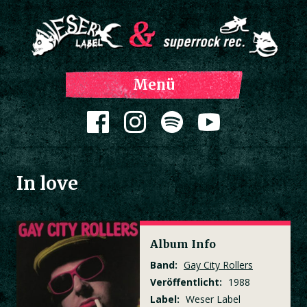
Z
Menü
Inh
spri
Zum Inhalt springen
In love
Album Info
Band:
Gay City Rollers
Veröffentlicht:
1988
Label:
Weser Label