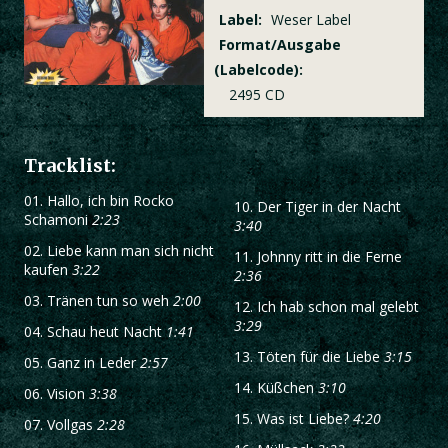
Label:
Weser Label
Format/Ausgabe
(Labelcode):
2495 CD
Tracklist:
01.
Hallo, ich bin Rocko
10.
Der Tiger in der Nacht
Schamoni
2:23
3:40
02.
Liebe kann man sich nicht
11.
Johnny ritt in die Ferne
kaufen
3:22
2:36
03.
Tränen tun so weh
2:00
12.
Ich hab schon mal gelebt
3:29
04.
Schau heut Nacht
1:41
13.
Töten für die Liebe
3:15
05.
Ganz in Leder
2:57
14.
Küßchen
3:10
06.
Vision
3:38
15.
Was ist Liebe?
4:20
07.
Vollgas
2:28