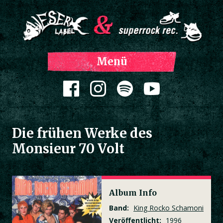
Z
Menü
Inh
spri
Zum Inhalt springen
Die frühen Werke des
Monsieur 70 Volt
Album Info
Band:
King Rocko Schamoni
Veröffentlicht:
1996