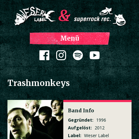
Z
Menü
Inh
spri
Zum Inhalt springen
Trashmonkeys
Band Info
Gegründet:
1996
Aufgelöst:
2012
Label:
Weser Label