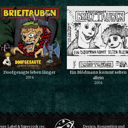
Doofgesagte leben länger
Ein Blödmann kommt selten
2016
allein
2016
ser Label & Superrock rec.
Design, Konzeption und