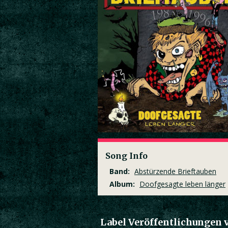
Song Info
Band:
Abstürzende Brieftauben
Album:
Doofgesagte leben länger
Label Veröffentlichungen 