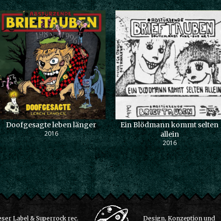
Doofgesagte leben länger
Ein Blödmann kommt selten
2016
allein
2016
ser Label & Superrock rec.
Design, Konzeption und