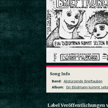
Song Info
Band:
Abstürzende Brieftauben
Album:
Ein Blödmann kommt selten
Label Veröffentlichungen 