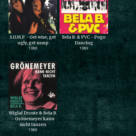
S.U.M.P. - Get wise, get
Bela B. & PVC - Pogo
ugly, get sump
Dancing
1989
1989
Wiglaf Droste & Bela B.
- Grönemeyer kann
nicht tanzen
1989