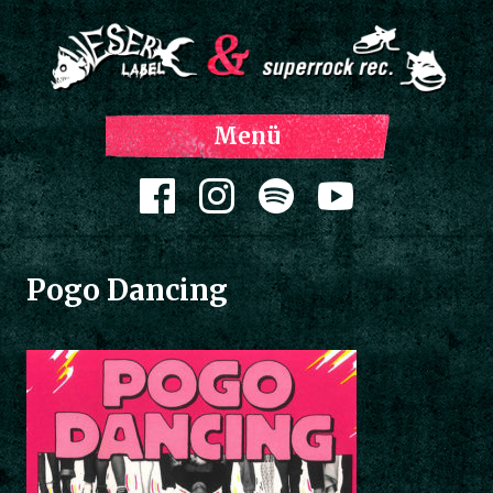
Z
Menü
Inh
spri
Zum Inhalt springen
Pogo Dancing