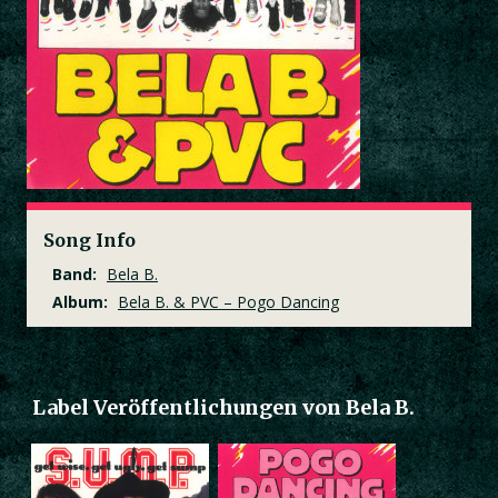
Song Info
Band:
Bela B.
Album:
Bela B. & PVC – Pogo Dancing
Label Veröffentlichungen von Bela B.