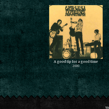
A good tip for a good time
2000
We