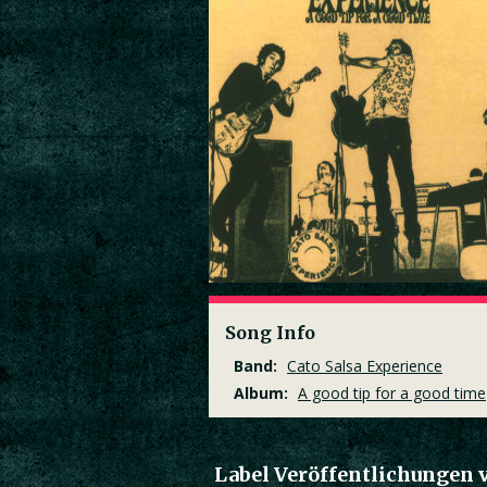
Song Info
Band:
Cato Salsa Experience
Album:
A good tip for a good time
Label Veröffentlichungen 