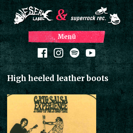
Z
Menü
Inh
spri
Zum Inhalt springen
High heeled leather boots