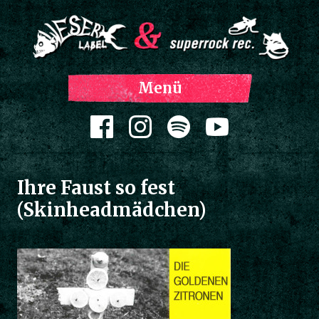
Z
Menü
Inh
spri
Zum Inhalt springen
Ihre Faust so fest
(Skinheadmädchen)