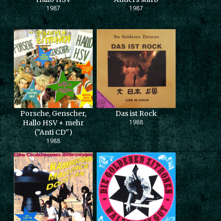
1987
1987
Porsche, Genscher,
Das ist Rock
1988
Hallo HSV + mehr
("Anti CD")
1988