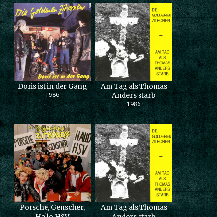
Doris ist in der Gang
Am Tag als Thomas
1986
Anders starb
1986
Porsche, Genscher,
Am Tag als Thomas
Hallo HSV
Anders starb