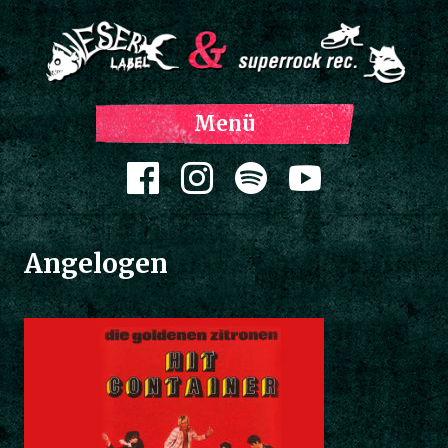
Z
Menü
Inh
spri
Zum Inhalt springen
Angelogen