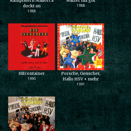
Kampfstern Mallorca
Walzer nix gut
1988
dockt an
1988
Hitcontainer
Porsche, Genscher,
1990
Hallo HSV + mehr
1991