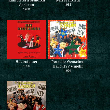
Kampfstern Mallorca
Walzer nix gut
1988
dockt an
1988
Hitcontainer
Porsche, Genscher,
1990
Hallo HSV + mehr
1991