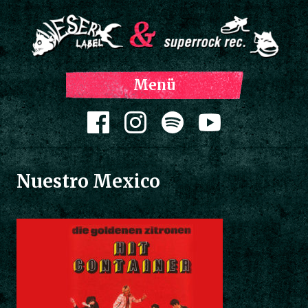
Z
Menü
Inh
spri
Zum Inhalt springen
Nuestro Mexico