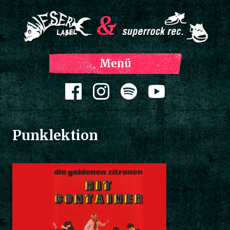
Z
Menü
Inh
spri
Zum Inhalt springen
Punklektion