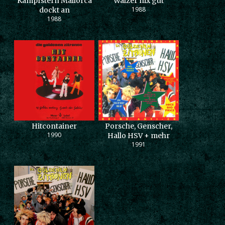
Kampfstern Mallorca
Walzer nix gut
1988
dockt an
1988
Hitcontainer
Porsche, Genscher,
1990
Hallo HSV + mehr
1991