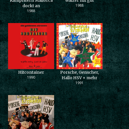
Kampfstern Mallorca
Walzer nix gut
1988
dockt an
1988
Hitcontainer
Porsche, Genscher,
1990
Hallo HSV + mehr
1991