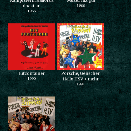
Kampfstern Mallorca
Walzer nix gut
1988
dockt an
1988
Hitcontainer
Porsche, Genscher,
1990
Hallo HSV + mehr
1991