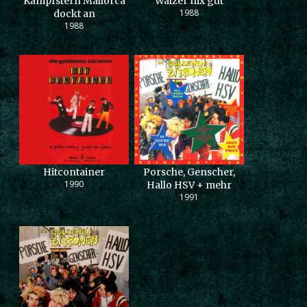
Kampfstern Mallorca
Walzer nix gut
1988
dockt an
1988
Hitcontainer
Porsche, Genscher,
1990
Hallo HSV + mehr
1991