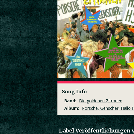
Song Info
Band:
Die goldenen Zitronen
Album:
Porsche, Genscher, Hallo 
Label Veröffentlichungen 