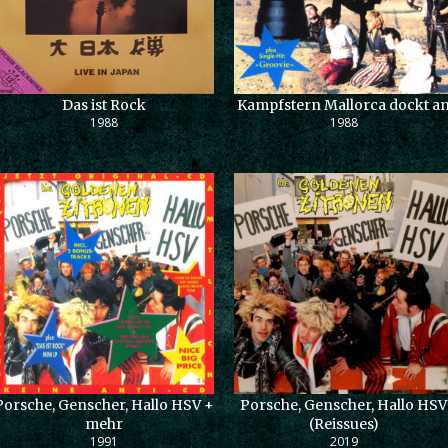
Das ist Rock
Kampfstern Mallorca dockt a
1988
1988
Porsche, Genscher, Hallo HSV +
Porsche, Genscher, Hallo HSV
mehr
(Reissues)
1991
2019