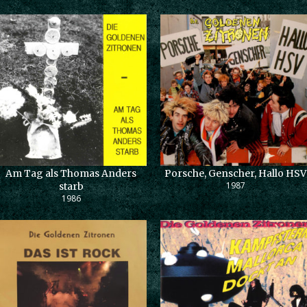
Am Tag als Thomas Anders
Porsche, Genscher, Hallo HSV
1987
starb
1986