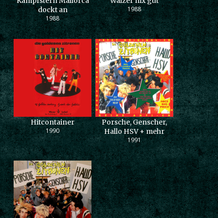
Kampfstern Mallorca
Walzer nix gut
1988
dockt an
1988
Hitcontainer
Porsche, Genscher,
1990
Hallo HSV + mehr
1991