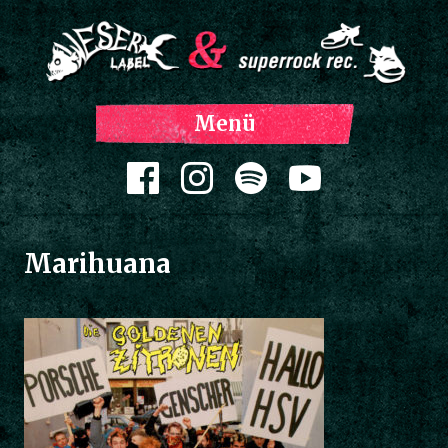
Z
Menü
Inh
spri
Zum Inhalt springen
Marihuana