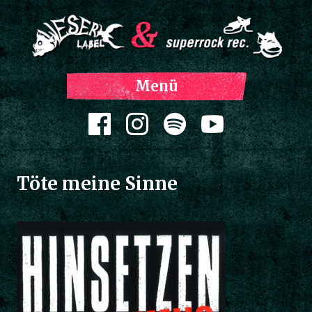
Z
Menü
Inh
spri
Zum Inhalt springen
Töte meine Sinne