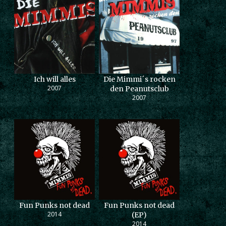
Ich will alles
Die Mimmi´s rocken
2007
den Peanutsclub
2007
Fun Punks not dead
Fun Punks not dead
2014
(EP)
2014