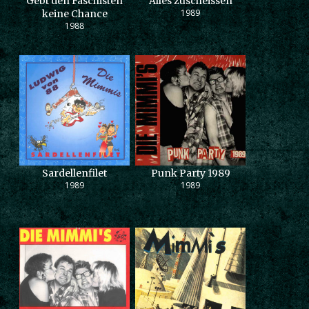
Gebt den Faschisten
Alles zuscheissen
1989
keine Chance
1988
Sardellenfilet
Punk Party 1989
1989
1989