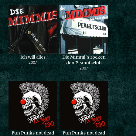
Ich will alles
Die Mimmi´s rocken
2007
den Peanutsclub
2007
Fun Punks not dead
Fun Punks not dead