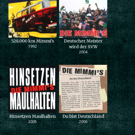
528.000 km Mimmi's
Deutscher Meister
1992
wird der SVW
2004
Hinsetzen Maulhalten
Du bist Deutschland
2005
2006