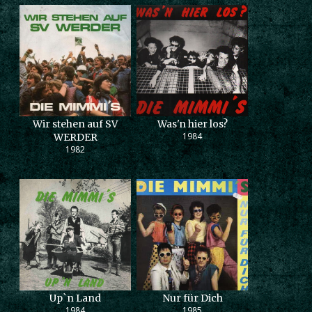
Wir stehen auf SV
Was'n hier los?
1984
WERDER
1982
Up`n Land
Nur für Dich
1984
1985