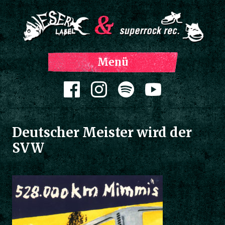
Z
Menü
Inh
spri
Zum Inhalt springen
Deutscher Meister wird der
SVW