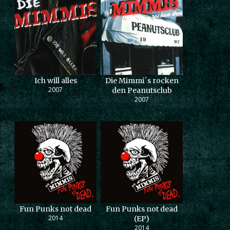
Ich will alles
Die Mimmi´s rocken
2007
den Peanutsclub
2007
Fun Punks not dead
Fun Punks not dead
2014
(EP)
2014