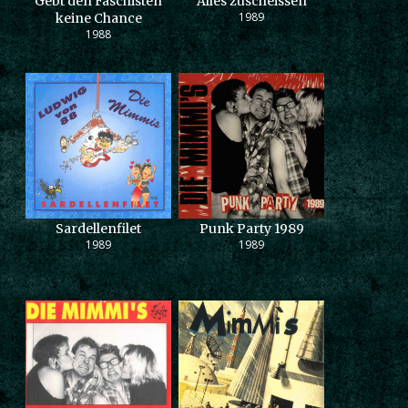
Gebt den Faschisten
Alles zuscheissen
1989
keine Chance
1988
Sardellenfilet
Punk Party 1989
1989
1989