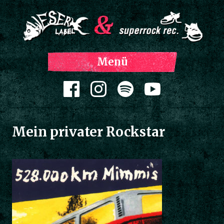
Z
Menü
Inh
spri
Zum Inhalt springen
Mein privater Rockstar