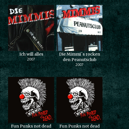
Ich will alles
Die Mimmi´s rocken
2007
den Peanutsclub
2007
Fun Punks not dead
Fun Punks not dead