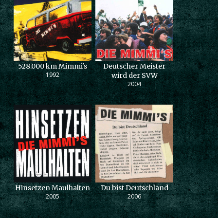
528.000 km Mimmi's
Deutscher Meister
1992
wird der SVW
2004
Hinsetzen Maulhalten
Du bist Deutschland
2005
2006