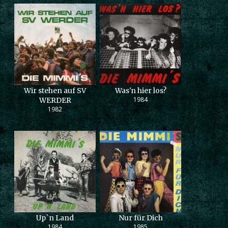
Wir stehen auf SV
Was'n hier los?
1984
WERDER
1982
Up`n Land
Nur für Dich
1984
1985