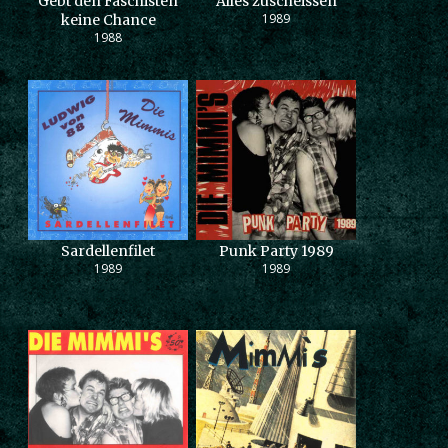
Gebt den Faschisten
Alles zuscheissen
1989
keine Chance
1988
Sardellenfilet
Punk Party 1989
1989
1989