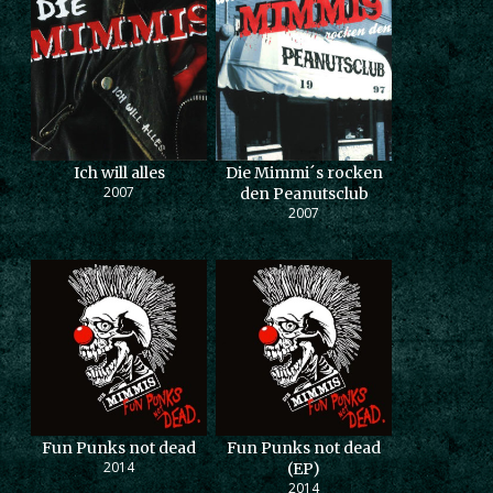
Ich will alles
Die Mimmi´s rocken
2007
den Peanutsclub
2007
Fun Punks not dead
Fun Punks not dead
2014
(EP)
2014