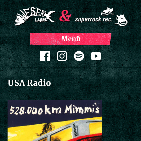
Z
Menü
Inh
spri
Zum Inhalt springen
USA Radio