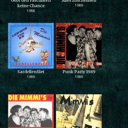
Gebt den Faschisten
Alles zuscheissen
1989
keine Chance
1988
Sardellenfilet
Punk Party 1989
1989
1989