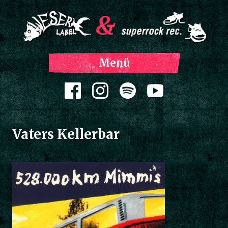
Z
Menü
Inh
spri
Zum Inhalt springen
Vaters Kellerbar