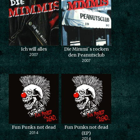
Ich will alles
Die Mimmi´s rocken
2007
den Peanutsclub
2007
Fun Punks not dead
Fun Punks not dead
2014
(EP)
2014