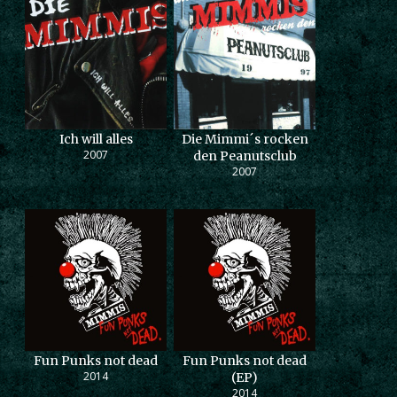
Ich will alles
Die Mimmi´s rocken
2007
den Peanutsclub
2007
Fun Punks not dead
Fun Punks not dead
2014
(EP)
2014