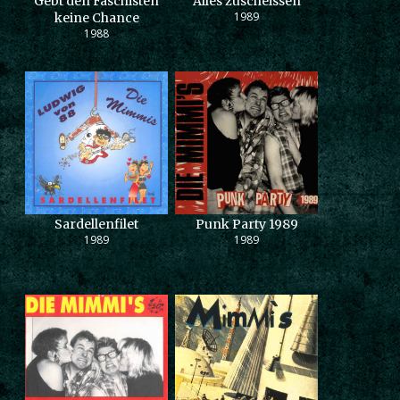
Gebt den Faschisten
Alles zuscheissen
1989
keine Chance
1988
Sardellenfilet
Punk Party 1989
1989
1989