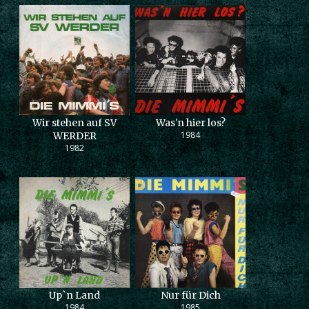
Wir stehen auf SV
Was'n hier los?
1984
WERDER
1982
Up`n Land
Nur für Dich
1984
1985