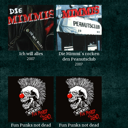
Ich will alles
Die Mimmi´s rocken
2007
den Peanutsclub
2007
Fun Punks not dead
Fun Punks not dead