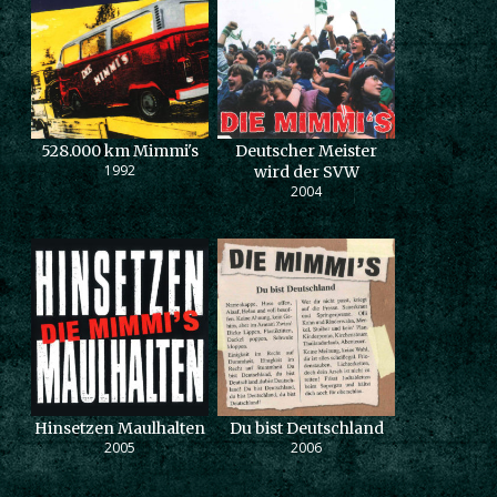
528.000 km Mimmi's
Deutscher Meister
1992
wird der SVW
2004
Hinsetzen Maulhalten
Du bist Deutschland
2005
2006