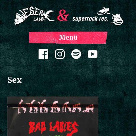
Z
Menü
Inh
spri
Zum Inhalt springen
Sex