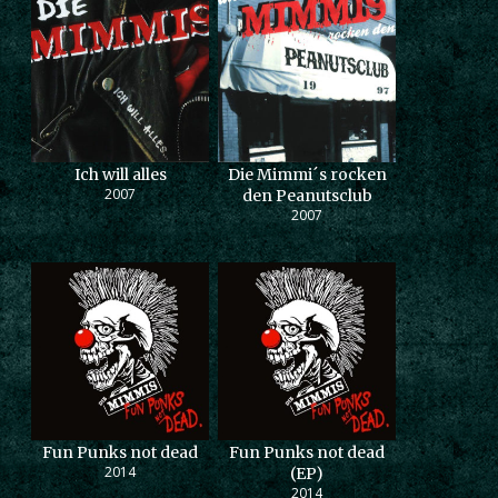
Ich will alles
Die Mimmi´s rocken
2007
den Peanutsclub
2007
Fun Punks not dead
Fun Punks not dead
2014
(EP)
2014