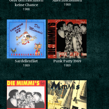
Gebt den Faschisten
Alles zuscheissen
1989
keine Chance
1988
Sardellenfilet
Punk Party 1989
1989
1989