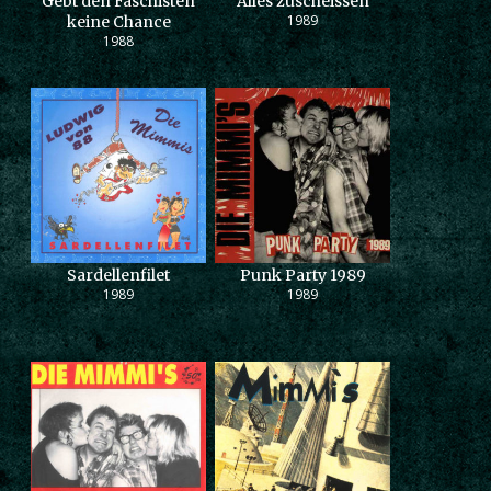
Gebt den Faschisten
Alles zuscheissen
1989
keine Chance
1988
Sardellenfilet
Punk Party 1989
1989
1989