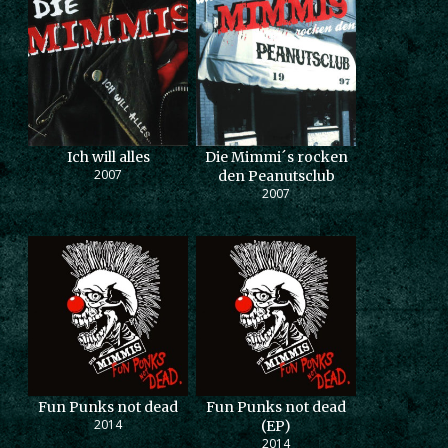
Ich will alles
Die Mimmi´s rocken
2007
den Peanutsclub
2007
Fun Punks not dead
Fun Punks not dead
2014
(EP)
2014