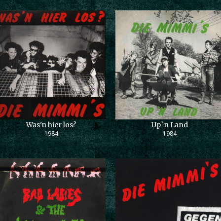
Was'n hier los?
Up`n Land
1984
1984