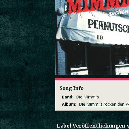
Song Info
Band:
Die Mimmi’s
Album:
Die Mimmi´s rocken den P
Label Veröffentlichungen