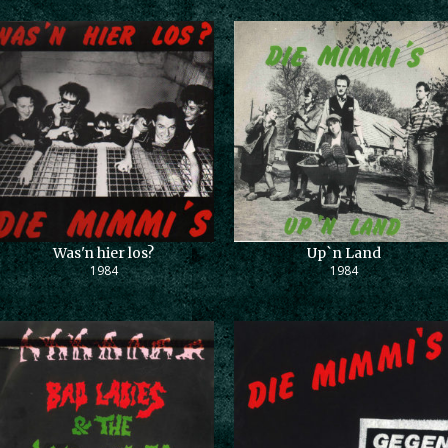
Was'n hier los?
Up`n Land
1984
1984