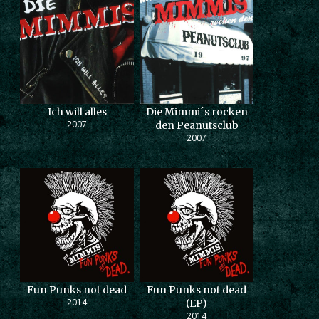
Ich will alles
Die Mimmi´s rocken
2007
den Peanutsclub
2007
Fun Punks not dead
Fun Punks not dead
2014
(EP)
2014