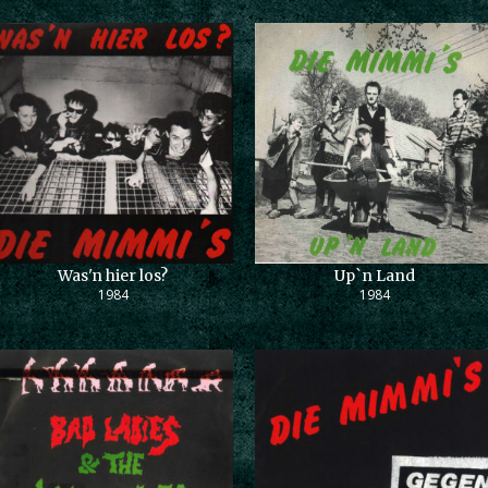
Was'n hier los?
Up`n Land
1984
1984