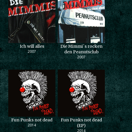
Ich will alles
Die Mimmi´s rocken
2007
den Peanutsclub
2007
Fun Punks not dead
Fun Punks not dead
2014
(EP)
2014