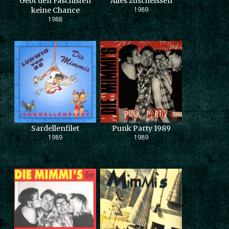
Gebt den Faschisten
Alles zuscheissen
1989
keine Chance
1988
Sardellenfilet
Punk Party 1989
1989
1989