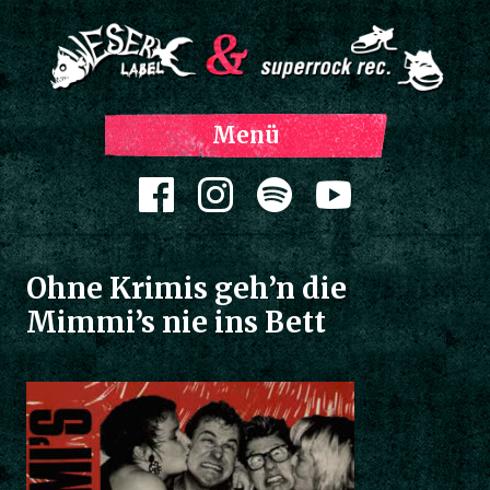
Z
Menü
Inh
spri
Zum Inhalt springen
Ohne Krimis geh’n die
Mimmi’s nie ins Bett