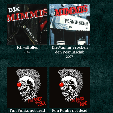
Ich will alles
Die Mimmi´s rocken
2007
den Peanutsclub
2007
Fun Punks not dead
Fun Punks not dead