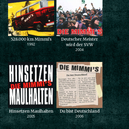
528.000 km Mimmi's
Deutscher Meister
1992
wird der SVW
2004
Hinsetzen Maulhalten
Du bist Deutschland
2005
2006