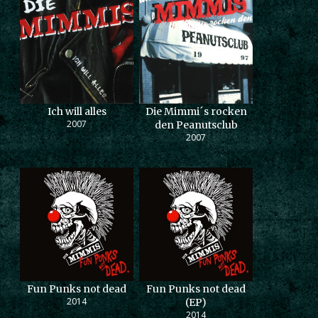
Ich will alles
Die Mimmi´s rocken
2007
den Peanutsclub
2007
Fun Punks not dead
Fun Punks not dead
2014
(EP)
2014