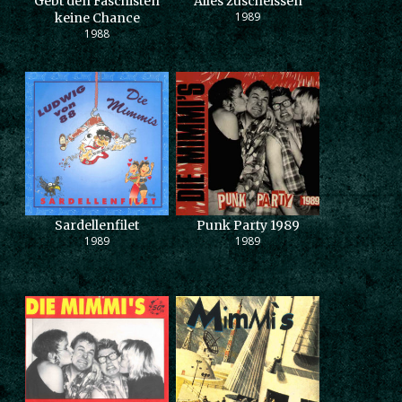
Gebt den Faschisten
Alles zuscheissen
1989
keine Chance
1988
Sardellenfilet
Punk Party 1989
1989
1989