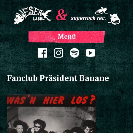
Z
Menü
Inh
spri
Zum Inhalt springen
Fanclub Präsident Banane