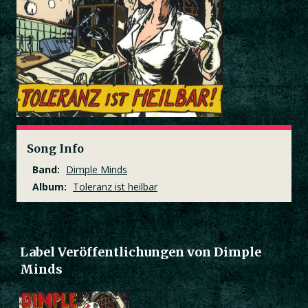
Song Info
Band:
Dimple Minds
Album:
Toleranz ist heilbar
Label Veröffentlichungen von Dimple
Minds