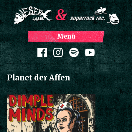
Z
Menü
Inh
spri
Zum Inhalt springen
Planet der Affen