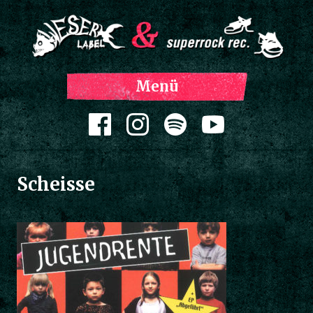
Z
Menü
Inh
spri
Zum Inhalt springen
Scheisse