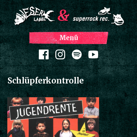
Z
Menü
Inh
spri
Zum Inhalt springen
Schlüpferkontrolle