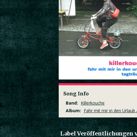
Song Info
Band:
Killerkouche
Album:
Fahr mit mir in den Urlaub
Label Veröffentlichungen 