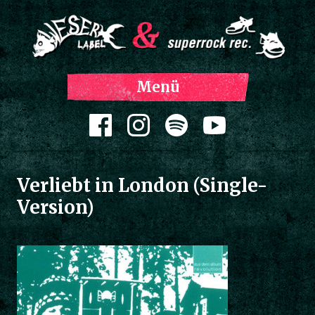
Z
Menü
Inh
spri
Zum Inhalt springen
Verliebt in London (Single-
Version)